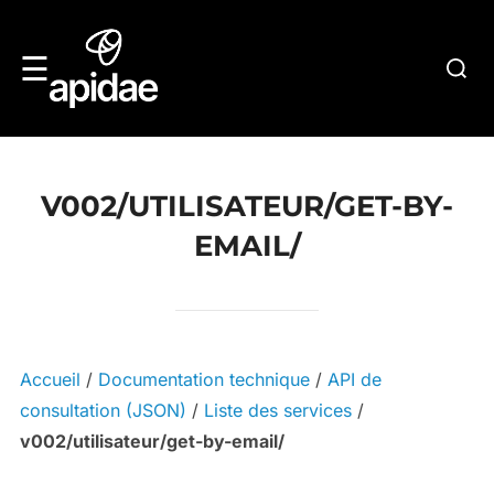
Skip
to
Searc
☰
content
for:
V002/UTILISATEUR/GET-BY-
EMAIL/
Accueil
/
Documentation technique
/
API de
consultation (JSON)
/
Liste des services
/
v002/utilisateur/get-by-email/