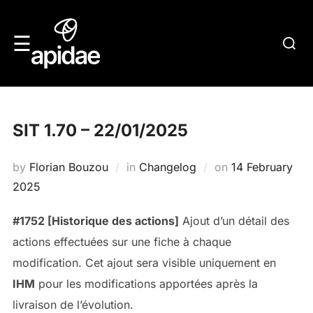
Skip
to
Searc
☰
content
for:
SIT 1.70 – 22/01/2025
Posted
by
Florian Bouzou
in
Changelog
on
14 February
on
2025
#1752 [Historique des actions]
Ajout d’un détail des
actions effectuées sur une fiche à chaque
modification. Cet ajout sera visible uniquement en
IHM
pour les modifications apportées après la
livraison de l’évolution.