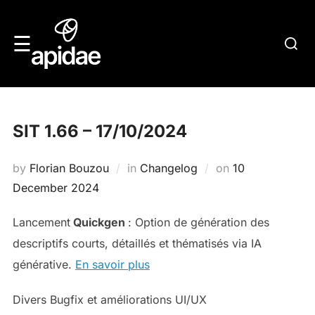
Skip
to
Searc
☰
content
for:
SIT 1.66 – 17/10/2024
Posted
by
Florian Bouzou
in
Changelog
on
10
on
December 2024
Lancement
Quickgen
: Option de génération des
descriptifs courts, détaillés et thématisés via IA
générative.
En savoir plus
Divers Bugfix et améliorations UI/UX