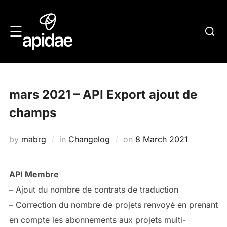
Skip
to
Searc
☰
content
for:
mars 2021 – API Export ajout de
champs
Posted
by
mabrg
in
Changelog
on
8 March 2021
on
API Membre
– Ajout du nombre de contrats de traduction
– Correction du nombre de projets renvoyé en prenant
en compte les abonnements aux projets multi-