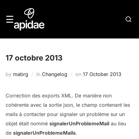
Skip
to
Searc
☰
content
for:
17 octobre 2013
Posted
by
mabrg
in
Changelog
on
17 October 2013
on
Correction des exports XML. De manière non
cohérente avec la sortie json, le champ contenant les
mails à contacter pour signaler un problème sur un
objet était nommé
signalerUnProblemeMail
au lieu
de
signalerUnProblemeMails
.