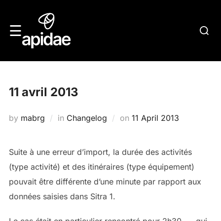
Skip
to
Searc
☰
content
for:
11 avril 2013
Posted
by
mabrg
in
Changelog
on
11 April 2013
on
Suite à une erreur d’import, la durée des activités
(type activité) et des itinéraires (type équipement)
pouvait être différente d’une minute par rapport aux
données saisies dans Sitra 1.
Le cas était en particulier rencontré pour 2h30, … qui